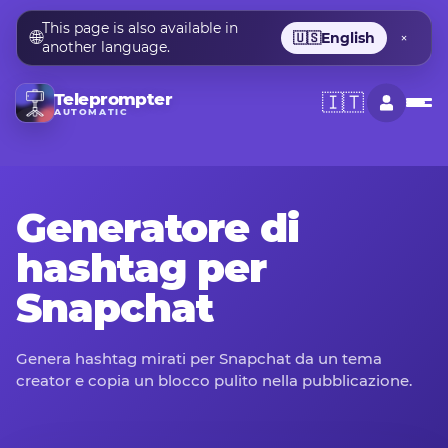
This page is also available in
🌐
🇺🇸
English
×
another language.
Teleprompter
🇮🇹
AUTOMATIC
Generatore di
hashtag per
Snapchat
Genera hashtag mirati per Snapchat da un tema
creator e copia un blocco pulito nella pubblicazione.