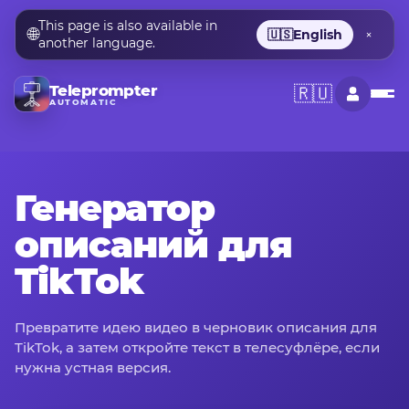
This page is also available in
🌐
🇺🇸
English
×
another language.
Teleprompter
🇷🇺
AUTOMATIC
Генератор
описаний для
TikTok
Превратите идею видео в черновик описания для
TikTok, а затем откройте текст в телесуфлёре, если
нужна устная версия.