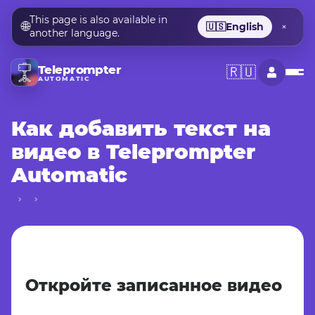
This page is also available in
🌐
🇺🇸
English
×
another language.
Teleprompter
🇷🇺
AUTOMATIC
Как добавить текст на
видео в Teleprompter
Automatic
Откройте записанное видео