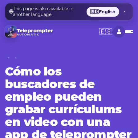
This page is also available in
🌐
🇺🇸
English
×
another language.
Teleprompter
🇪🇸
AUTOMATIC
Cómo los
buscadores de
empleo pueden
grabar currículums
en video con una
app de teleprompter