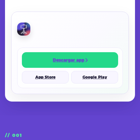
CONTINUAR EN LA APP
Descargar app
App Store
Google Play
// 001