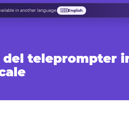
vailable in another language.
🇺🇸
English
o del teleprompter i
cale