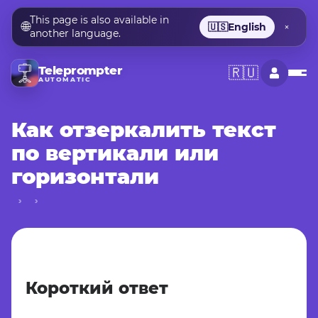
This page is also available in
🌐
🇺🇸
English
×
another language.
Teleprompter
🇷🇺
AUTOMATIC
Как отзеркалить текст
по вертикали или
горизонтали
Короткий ответ