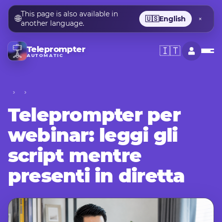
This page is also available in
🌐
🇺🇸
English
×
another language.
Teleprompter
🇮🇹
AUTOMATIC
Teleprompter per
webinar: leggi gli
script mentre
presenti in diretta